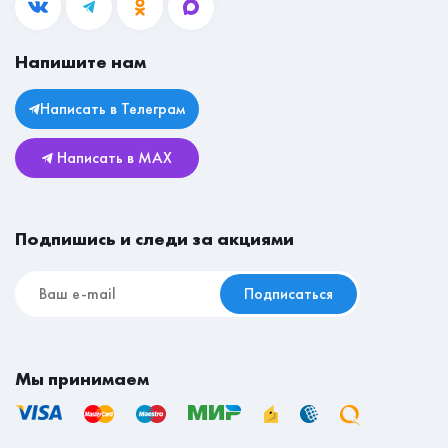
Блог
Гостиные
Вакансии
Прихожие
Магазины
Загрузить резюме
Напишите нам
Личный кабинет
Столы
Юридическая информация
Комоды
Написать в Телеграм
Возврат и обмен
Детские
Написать в MAX
Реставрационные материалы
Мебель для съёмной квартиры
Подпишись и следи за акциями
Подписаться
Мы принимаем