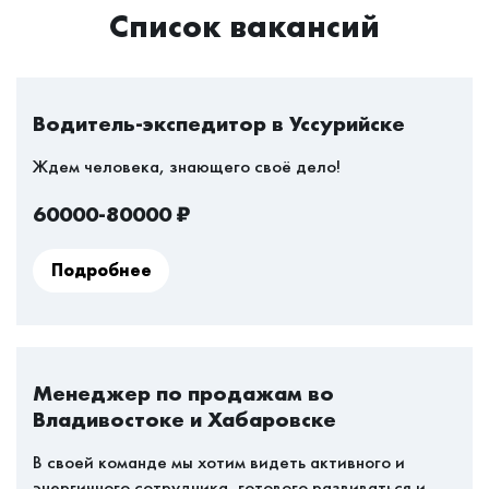
Список вакансий
Водитель-экспедитор в Уссурийске
Ждем человека, знающего своё дело!
60000-80000
₽
Подробнее
Условия работы:
- Работа на мини-грузовике 2 тонны (свежая
японская машина).
Менеджер по продажам во
- График работы плавающий; 5/2; 6/1.
Владивостоке и Хабаровске
- Режим работы с 9 до 18,
- Бесплатные обеды, спец.одежда.
В своей команде мы хотим видеть активного и
энергичного сотрудника, готового развиваться и