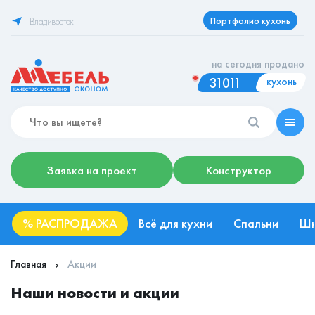
Портфолио кухонь
Владивосток
на сегодня продано
31011
кухонь
Заявка на проект
Конструктор
%
РАСПРОДАЖА
Всё для кухни
Спальни
Ш
Главная
Акции
Наши новости и акции