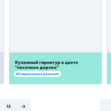
Кухонный гарнитур в цвете
"песочное дерево"
#Современные решения
13