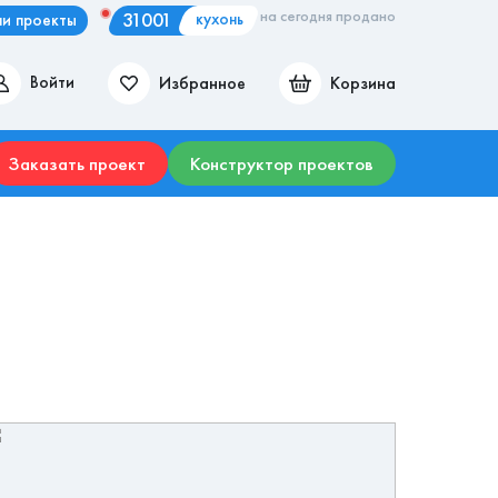
на сегодня продано
31001
кухонь
и проекты
Избранное
Корзина
Войти
ие места
Гостиные
Прихожие
Столы
Комоды
Заказать проект
Конструктор проектов