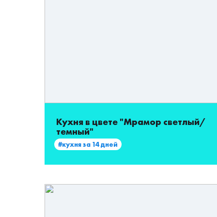
Кухня в цвете "Мрамор светлый/
темный"
#кухня за 14 дней