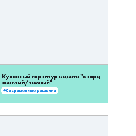
Кухонный гарнитур в цвете "кварц
светлый/темный"
#Современные решения