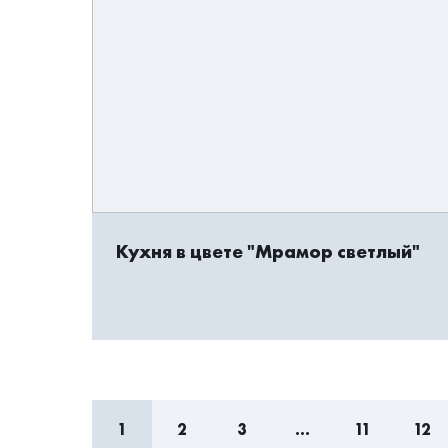
Кухня в цвете "Мрамор светлый"
1
2
3
...
11
12