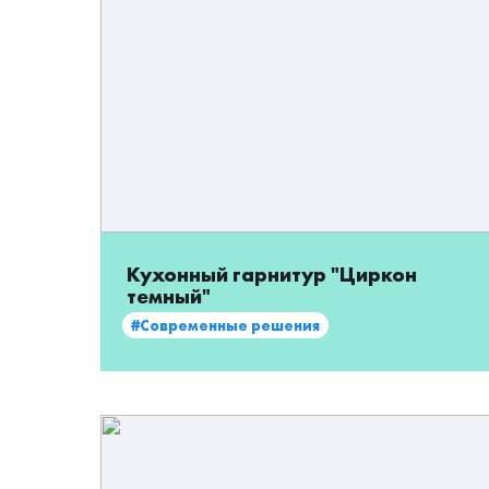
Кухонный гарнитур "Циркон
темный"
#Современные решения