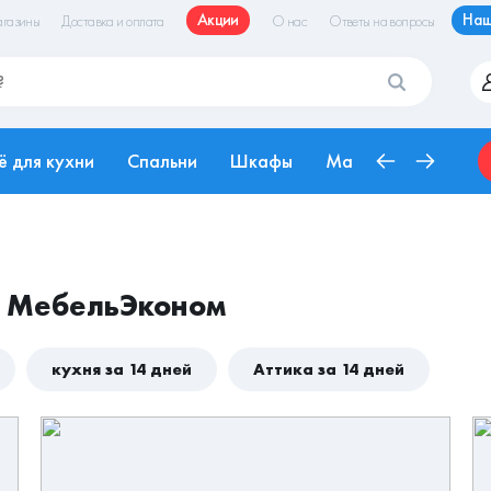
Акции
Наш
газины
Доставка и оплата
О нас
Ответы на вопросы
ё для кухни
Спальни
Шкафы
Матрасы
Рабоч
т МебельЭконом
кухня за 14 дней
Аттика за 14 дней