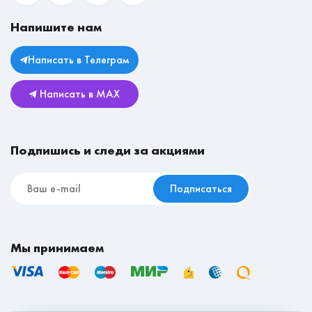
Вакансии
Прихожие
Магазины
Напишите нам
Личный кабинет
Столы
Юридическая информация
Комоды
Написать в Телеграм
Возврат и обмен
Детские
Написать в MAX
Реставрационные материалы
Мебель для съёмной квартиры
Подпишись и следи за акциями
Подписаться
Мы принимаем