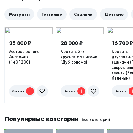
Матрасы
Гостиные
Спальни
Детские
25 800
₽
28 000
₽
16 700
₽
Матрас Баланс
Кровать 2-х
Кровать
Анатомик
ярусная с ящиками
двуспальна
(140*200)
(Дуб сонома)
ящиками (
закруглен
спинки (Ве
беленый)
Заказ
Заказ
Заказ
Популярные категории
Все категории