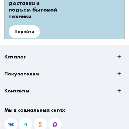
доставка и
подъем бытовой
техники
Перейти
Каталог
РАСПРОДАЖА
Покупателям
Всё для кухни
О нас
Спальни
Контакты
Наши проекты
Шкафы
Владивосток
Доставка и оплата
Матрасы
Мы в социальных сетях
8 (800) 350-60-68
Ответы на вопросы
Рабочие места
mail@mebeleconom.com
Блог
Гостиные