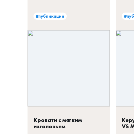
#публикации
#пу
Кровати с мягким
Керу
изголовьем
VS 