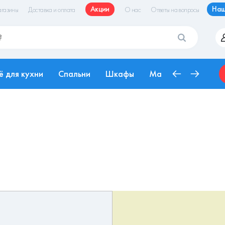
Акции
Наш
газины
Доставка и оплата
О нас
Ответы на вопросы
ё для кухни
Спальни
Шкафы
Матрасы
Рабоч