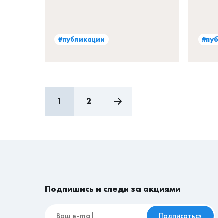
#публикации
#пу
1
2
Подпишись и следи за акциями
Подписаться