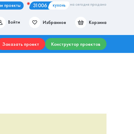
на сегодня продано
31006
кухонь
и проекты
Избранное
Корзина
Войти
ие места
Гостиные
Прихожие
Столы
Комоды
Заказать проект
Конструктор проектов