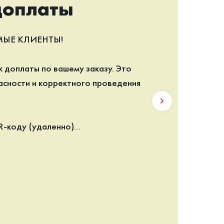
доплаты
МЫЕ КЛИЕНТЫ!
 доплаты по вашему заказу. Это
асности и корректного проведения
R-коду (удаленно)
го удобства, когда нет возможности
сле подтверждения деталей с
или в переписке) вам будет
 QR-код. При переводе по нему в
ка обязательно должны появиться