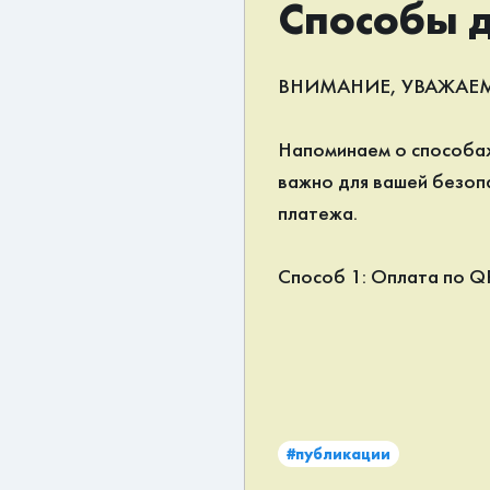
Способы 
ВНИМАНИЕ, УВАЖАЕ
Напоминаем о способах
важно для вашей безоп
платежа.
Способ 1: Оплата по Q
Этот вариант для ваше
приехать в магазин. По
менеджером (по звонку 
отправлен официальный
приложении вашего бан
#публикации
два поля: