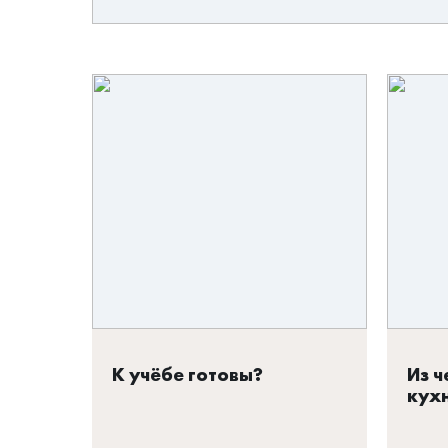
К учёбе готовы?
Из ч
кух