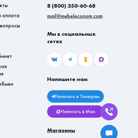
кты
8 (800) 350-60-68
и оплата
mail@mebeleconom.com
 вопросы
Мы в социальных
сетях
бинет
кая
ия
Напишите нам
обмен
Написать в Телеграм
Написать в Max
Магазины