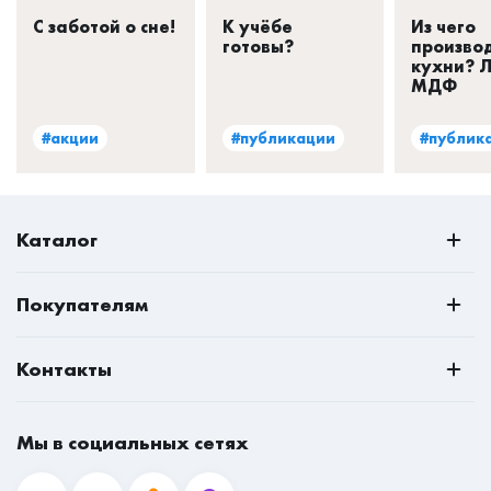
С заботой о сне!
К учёбе
Из чего
готовы?
произво
кухни? 
МДФ
#акции
#публикации
#публик
Каталог
РАСПРОДАЖА
Покупателям
Всё для кухни
О нас
Спальни
Контакты
Наши проекты
Шкафы
Владивосток
Доставка и оплата
Матрасы
Мы в социальных сетях
8 (800) 350-60-68
Ответы на вопросы
Рабочие места
mail@mebeleconom.com