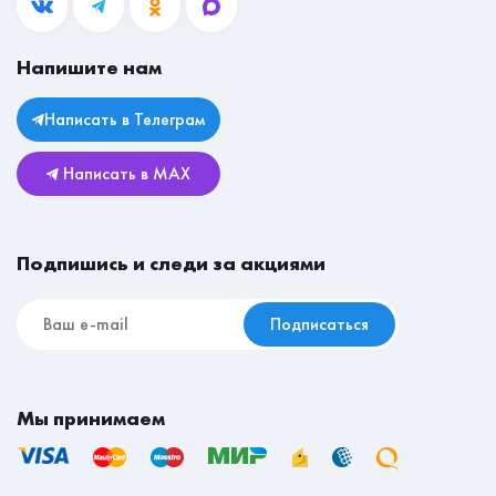
Блог
Гостиные
Вакансии
Прихожие
Магазины
Напишите нам
Личный кабинет
Столы
Юридическая информация
Комоды
Написать в Телеграм
Возврат и обмен
Детские
Написать в MAX
Реставрационные материалы
Мебель для съёмной квартиры
Подпишись и следи за акциями
Подписаться
Мы принимаем