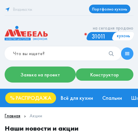
Портфолио кухонь
Владивосток
на сегодня продано
31011
кухонь
Заявка на проект
Конструктор
%
РАСПРОДАЖА
Всё для кухни
Спальни
Ш
Главная
Акции
Наши новости и акции