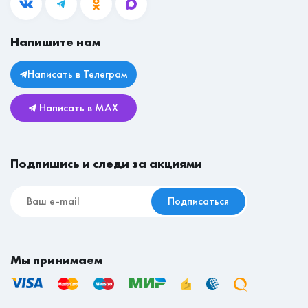
Блог
Гостиные
Вакансии
Прихожие
Магазины
Напишите нам
Личный кабинет
Столы
Юридическая информация
Комоды
Написать в Телеграм
Возврат и обмен
Детские
Написать в MAX
Реставрационные материалы
Мебель для съёмной квартиры
Подпишись и следи за акциями
Подписаться
Мы принимаем