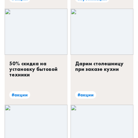
планировки по MAX:
Владивосток, Артем, Находка +7 914 330 67 02
Хабаровск, Комсомольск, Уссурийск +7 914 714 63 16
Всегда рады вашим обращениям!
50% скидка на
Дарим столешницу
установку бытовой
при заказе кухни
техники
#акции
#акции