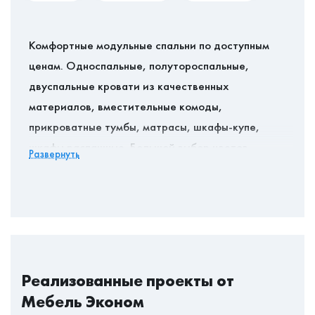
Комфортные модульные спальни по доступным
ценам. Односпальные, полутороспальные,
двуспальные кровати из качественных
материалов, вместительные комоды,
прикроватные тумбы, матрасы, шкафы-купе,
шкафы распашные. Большой выбор цветов,
Развернуть
практичность, лаконичный дизайн позволят
создать спальню вашей мечты, где ничего не
будет препятствовать спокойному сну и
максимальному расслаблению. У нас вы найдете
качественную мебаль с долгим сроком службы,
гарантией и классом безопасности Е1.
Реализованные проекты от
Мебель Эконом