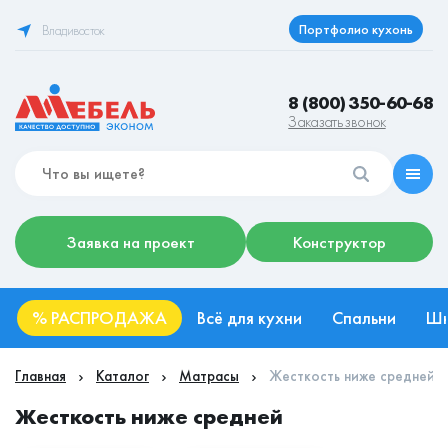
Портфолио кухонь
Владивосток
8 (800) 350-60-68
Заказать звонок
Заявка на проект
Конструктор
%
РАСПРОДАЖА
Всё для кухни
Спальни
Ш
Главная
Каталог
Матрасы
Жесткость ниже средней
Жесткость ниже средней