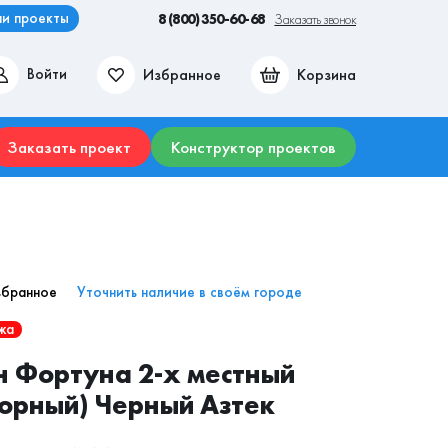
и проекты
8 (800) 350-60-68
Заказать звонок
Избранное
Корзина
Войти
ие места
Гостиные
Прихожие
Столы
Комоды
Заказать проект
Конструктор проектов
збранное
Уточнить наличие в своём городе
жа
 Фортуна 2-х местный
орный) Черный Азтек