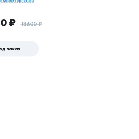
се характеристики
50
₽
18600
₽
од заказ