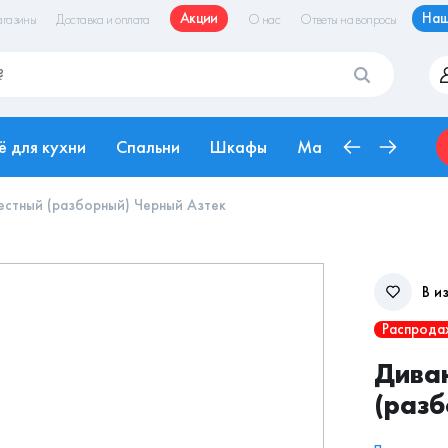
Акции
Наш
газины
Доставка и оплата
О нас
Ответы на вопросы
ё для кухни
Спальни
Шкафы
Матрасы
Рабоч
естный (разборный) Черный Азтек
В и
Распрода
Диван
(разб