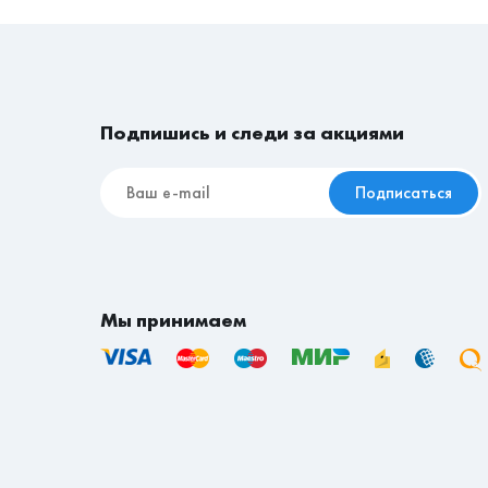
Стандартная доставка — актуальна всегда и
клиентов, так и курьеров. Мы доставим мебел
Условия доставки
Подпишись и следи за акциями
Доставка осуществляется нашими силами в п
наши магазины.
Подписаться
Доставка по городу Владивостоку - 1200 рубле
Доставка по городу Хабаровску - 1000 рублей.
Доставка по городу Комсомольску-на-Амуре - 
Доставка по городу Уссурийску - 700 рублей.
Доставка по городу Находка - 700 рублей.
Мы принимаем
Если вы находитесь не в Приморском и не в 
транспортной компании осуществляется согл
доставки за счет покупателя по тарифу тран
Срок доставки товаров на сайте указан в ра