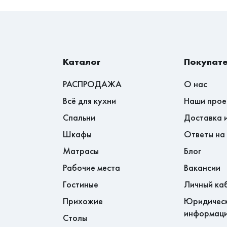
 максимально безопасна как для
ь на дом и даже на дачу.
Каталог
Покупат
ределах городов, в которых есть
РАСПРОДАЖА
О нас
Всё для кухни
Наши прое
й.
Спальни
Доставка 
800 рублей.
Шкафы
Ответы на
Матрасы
Блог
Хабаровском крае - доставка до
Рабочие места
Вакансии
асно прайсу. Далее стоимость
Гостиные
Личный ка
спортной компании.
Прихожие
Юридичес
информац
бочих днях.
Столы