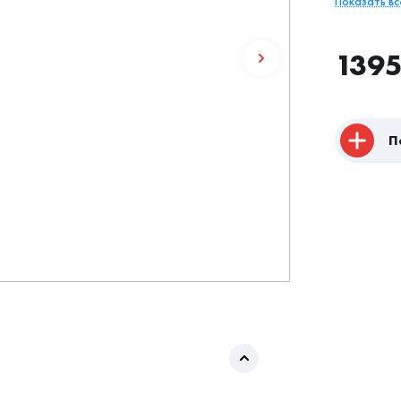
Показать в
139
П