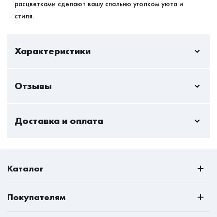
расцветками сделают вашу спальню уголком уюта и
стиля.
Характеристики
Отзывы
Материал
ЛДСП
Пока нет отзывов - вы можете стать первым
Доставка и оплата
Только авторизованный пользователь может оставлять
отзывы
Стандартная доставка — актуальна всегда и
Авторизоваться
максимально безопасна как для клиентов, так и
Каталог
курьеров. Мы доставим мебель на дом и даже на дачу.
РАСПРОДАЖА
Покупателям
Условия доставки
Всё для кухни
О нас