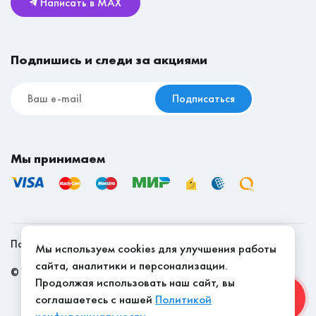
Написать в MAX
Реставрационные материалы
Мебель для съёмной квартиры
Подпишись и следи за акциями
Подписаться
Мы принимаем
Политика конфиденциальности
Мы используем cookies для улучшения работы
сайта, аналитики и персонализации.
©
2026
, Мебель Эконом - качество доступно
Продолжая использовать наш сайт, вы
соглашаетесь с нашей
Политикой