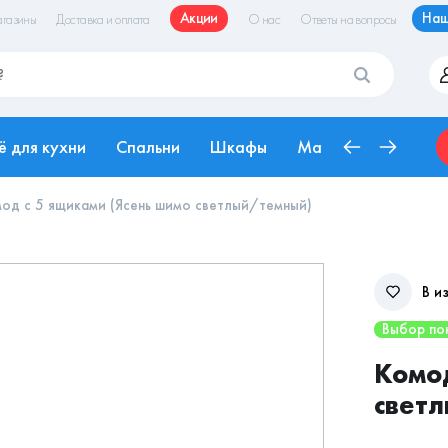
Акции
Наш
газины
Доставка и оплата
О нас
Ответы на вопросы
ё для кухни
Спальни
Шкафы
Матрасы
Рабоч
од с 5 ящиками (Ясень шимо светлый/темный)
В и
Выбор по
Комод
свет