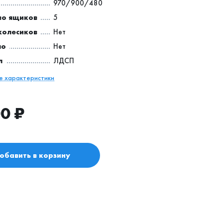
970/900/480
во ящиков
5
колесиков
Нет
ло
Нет
л
ЛДСП
се характеристики
00
₽
обавить в корзину