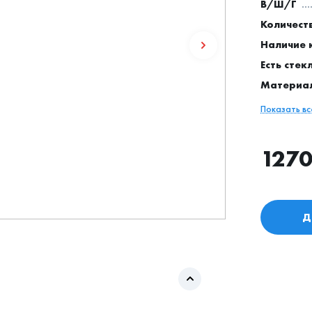
В/Ш/Г
Количест
Наличие 
Есть стек
Материа
Показать в
127
Д