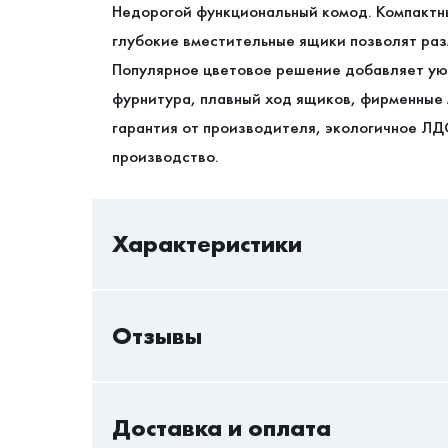
Недорогой функциональный комод. Компактн
глубокие вместительные ящики позволят раз
Популярное цветовое решение добавляет ую
фурнитура, плавный ход ящиков, фирменные
гарантия от производителя, экологичное ЛД
производство.
Характеристики
Отзывы
В/Ш/Г
Количество ящиков
Только авторизованный пользователь может 
Доставка и оплата