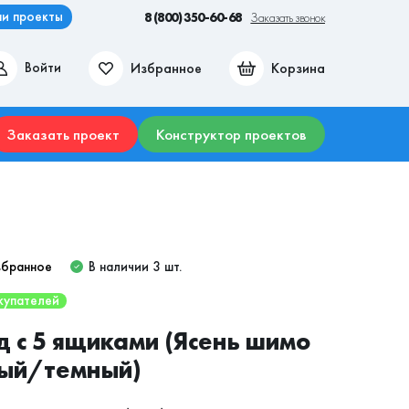
и проекты
8 (800) 350-60-68
Заказать звонок
Избранное
Корзина
Войти
ие места
Гостиные
Прихожие
Столы
Комоды
Заказать проект
Конструктор проектов
збранное
В наличии 3 шт.
купателей
 с 5 ящиками (Ясень шимо
лый/темный)