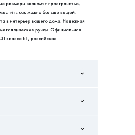
ые размеры экономят пространство,
местить как можно больше вещей.
та в интерьер вашего дома. Надежная
 металлические ручки. Официальная
СП класса Е1, российское
970/900/480
5
оставлять отзывы