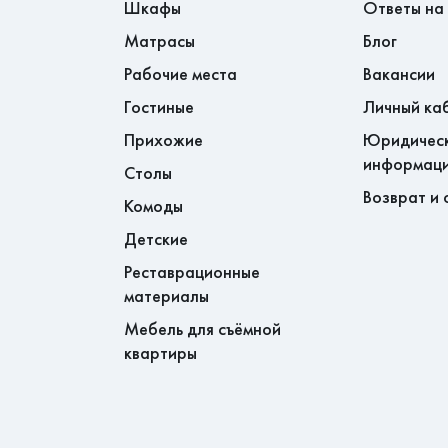
Шкафы
Ответы на
Матрасы
Блог
Хабаровском крае - доставка до
Рабочие места
Вакансии
асно прайсу. Далее стоимость
Гостиные
Личный ка
спортной компании.
Прихожие
Юридичес
информац
бочих днях.
Столы
Возврат и 
Комоды
Детские
Реставрационные
материалы
Мебель для съёмной
квартиры