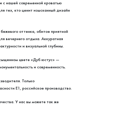
ти с нашей современной кроватью
ля тех, кто ценит изысканный дизайн
 бежевого оттенка, обитое приятной
для вечернего отдыха. Аккуратная
актурности и визуальной глубины.
сыщенном цвете «Дуб юстус» —
монументальность и современность.
изводителя. Только
сности Е1, российское производство.
чества. У нас вы можете так же
.