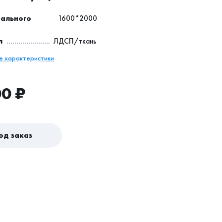
пального
1600*2000
л
ЛДСП/ткань
се характеристики
00
₽
од заказ