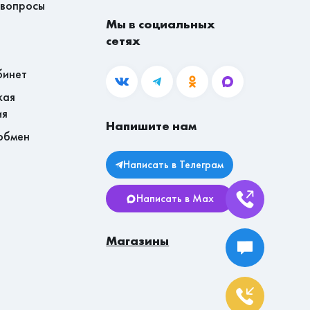
 вопросы
Мы в социальных
сетях
бинет
кая
ия
Напишите нам
обмен
Написать в Телеграм
Написать в Max
Магазины