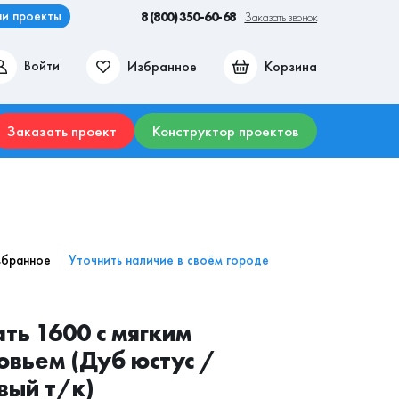
и проекты
8 (800) 350-60-68
Заказать звонок
Избранное
Корзина
Войти
ие места
Гостиные
Прихожие
Столы
Комоды
Заказать проект
Конструктор проектов
збранное
Уточнить наличие в своём городе
ть 1600 с мягким
овьем (Дуб юстус /
вый т/к)