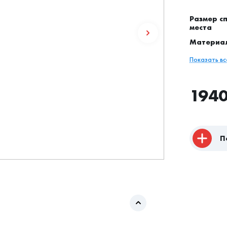
Размер с
места
Материа
Показать в
194
П