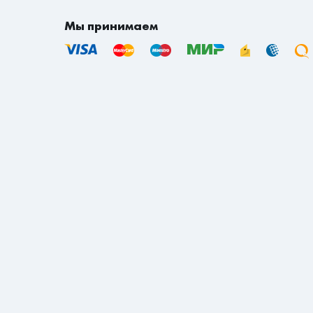
Доставка по городу Уссурийску - 700 рублей.
Доставка по городу Находка - 700 рублей.
Мы принимаем
Если вы находитесь не в Приморском и не в 
транспортной компании осуществляется согл
доставки за счет покупателя по тарифу тран
Срок доставки товаров на сайте указан в ра