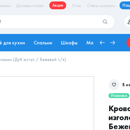
Акции
Наш
газины
Доставка и оплата
О нас
Ответы на вопросы
ё для кухни
Спальни
Шкафы
Матрасы
Рабоч
ловьем (Дуб юстус / Бежевый т/к)
В и
Новинки
Крова
изгол
Беже