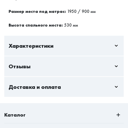
Размер места под матрас:
1950 / 900 мм
Высота спального места:
530 мм
Характеристики
Отзывы
Пока нет отзывов - вы можете стать первым
Доставка и оплата
Только авторизованный пользователь может оставлять
отзывы
Стандартная доставка — актуальна всегда и
Авторизоваться
максимально безопасна как для клиентов, так и
Каталог
курьеров. Мы доставим мебель на дом и даже на дачу.
РАСПРОДАЖА