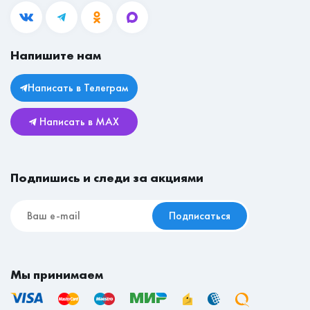
mail@mebeleconom.com
Блог
Гостиные
Вакансии
Прихожие
Магазины
Напишите нам
Личный кабинет
Столы
Юридическая информация
Комоды
Написать в Телеграм
Возврат и обмен
Детские
Написать в MAX
Реставрационные материалы
Мебель для съёмной квартиры
Подпишись и следи за акциями
Подписаться
Мы принимаем