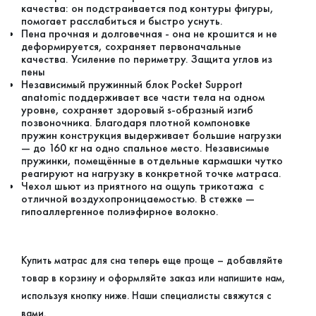
качества: он подстраивается под контуры фигуры,
помогает расслабиться и быстро уснуть.
Пена прочная и долговечная - она не крошится и не
деформируется, сохраняет первоначальные
качества. Усиление по периметру. Защита углов из
пены
Независимый пружинный блок Pocket Support
anatomic поддерживает все части тела на одном
уровне, сохраняет здоровый s-образный изгиб
позвоночника. Благодаря плотной компоновке
пружин конструкция выдерживает большие нагрузки
— до 160 кг на одно спальное место. Независимые
пружинки, помещённые в отдельные кармашки чутко
реагируют на нагрузку в конкретной точке матраса.
Чехол шьют из приятного на ощупь трикотажа с
отличной воздухопроницаемостью. В стежке —
гипоаллергенное полиэфирное волокно.
Купить матрас для сна теперь еще проще – добавляйте
товар в корзину и оформляйте заказ или напишите нам,
используя кнопку ниже. Наши специалисты свяжутся с
вами.