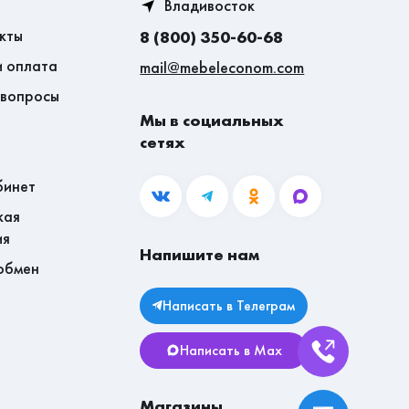
Владивосток
кты
8 (800) 350-60-68
и оплата
mail@mebeleconom.com
 вопросы
Мы в социальных
сетях
бинет
кая
ия
Напишите нам
обмен
Написать в Телеграм
Написать в Max
Магазины