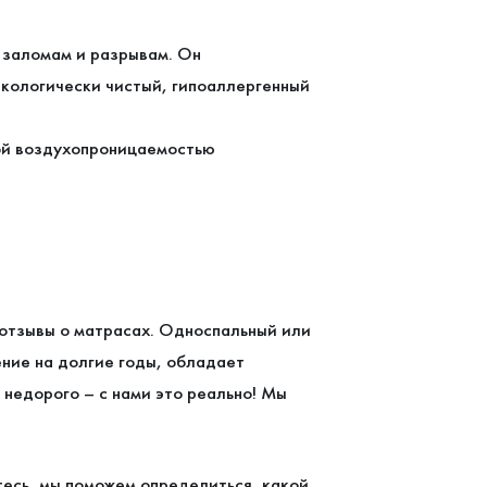
н заломам и разрывам. Он
кологически чистый, гипоаллергенный
ной воздухопроницаемостью
отзывы о матрасах. Односпальный или
ение на долгие годы, обладает
недорого – с нами это реально! Мы
есь, мы поможем определиться, какой