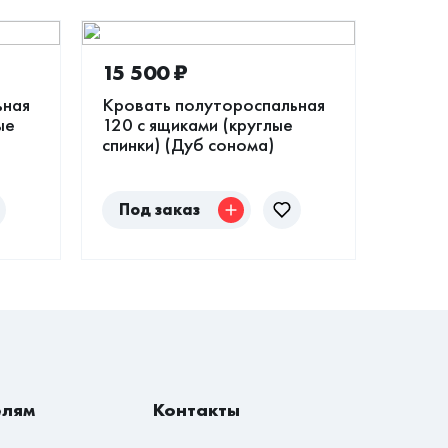
15 500
₽
ьная
Кровать полутороспальная
ые
120 с ящиками (круглые
спинки) (Дуб сонома)
Под
заказ
елям
Контакты