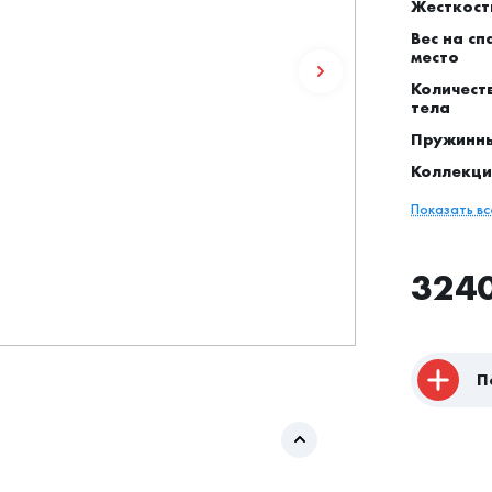
Жесткост
Вес на сп
место
Количест
тела
Пружинн
Коллекци
Показать в
324
П