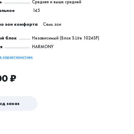
ь
Средняя и выше средней
альное
145
во зон комфорта
Семь зон
ый блок
Независимый (Блок S.Lite 1024SP)
я
HARMONY
се характеристики
00
₽
од заказ