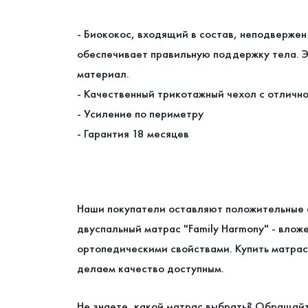
- Биококос, входящий в состав, неподверже
обеспечивает правильную поддержку тела. Э
материал.
- Качественный трикотажный чехол с отлич
- Усиление по периметру
- Гарантия 18 месяцев
Наши покупатели оставляют положительные 
двуспальный матрас "Family Harmony" - влож
ортопедическими свойствами. Купить матрас 
делаем качество доступным.
Не знаете, какой матрас выбрать? Обращайт