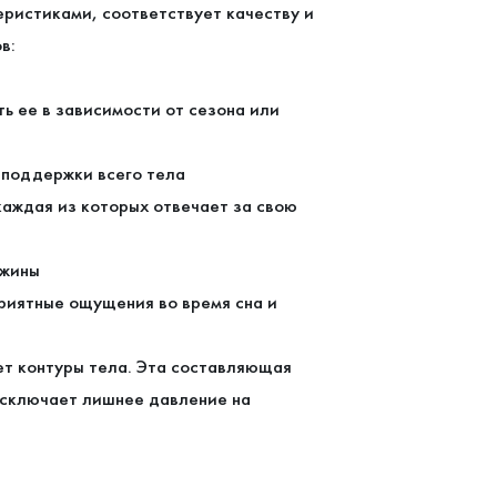
еристиками, соответствует качеству и
в:
ь ее в зависимости от сезона или
 поддержки всего тела
каждая из которых отвечает за свою
ужины
риятные ощущения во время сна и
ет контуры тела. Эта составляющая
исключает лишнее давление на