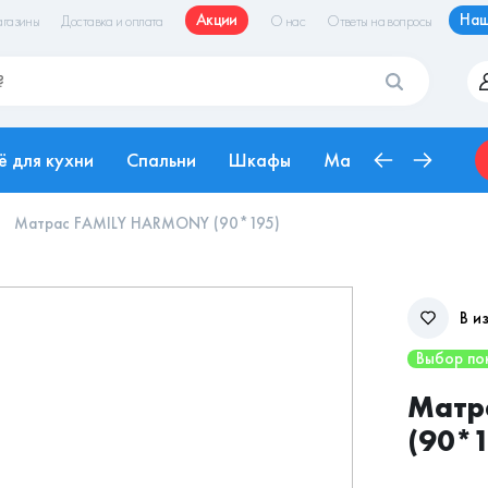
Акции
Наш
газины
Доставка и оплата
О нас
Ответы на вопросы
ё для кухни
Спальни
Шкафы
Матрасы
Рабоч
Матрас FAMILY HARMONY (90*195)
В и
Выбор по
Матр
(90*1