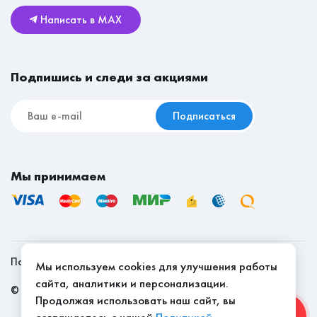
Возврат и обмен
Детские
стоимость доставки за счет покупателя по тарифу
Написать в MAX
транспортной компании.
Реставрационные материалы
Высота
21
Мебель для съёмной квартиры
Срок доставки товаров на сайте указан в рабочих
Подпишись и следи за акциями
днях.
Подписаться
Мы принимаем
Политика конфиденциальности
Мы используем cookies для улучшения работы
сайта, аналитики и персонализации.
©
2026
, Мебель Эконом - качество доступно
Продолжая использовать наш сайт, вы