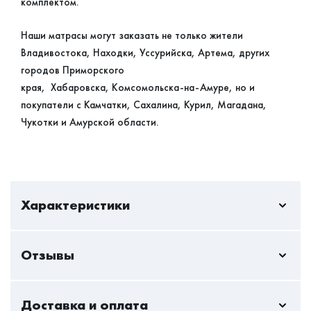
комплектом.
Наши матрасы могут заказать не только жители
Владивостока, Находки, Уссурийска, Артема, других
городов Приморского
края, Хабаровска, Комсомольска-на-Амуре, но и
покупатели с Камчатки, Сахалина, Курил, Магадана,
Чукотки и Амурской области.
Характеристики
Отзывы
Жесткость
Выше средней
Пока нет отзывов - вы можете стать первым
Вес на спальное
120
Доставка и оплата