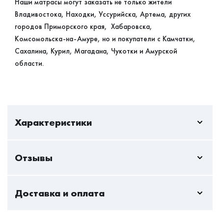
Наши матрасы могут заказать не только жители
Владивостока, Находки, Уссурийска, Артема, других
городов Приморского края, Хабаровска,
Комсомольска-на-Амуре, но и покупатели с Камчатки,
Сахалина, Курил, Магадана, Чукотки и Амурской
области.
Характеристики
Отзывы
Жесткость
ниже среднего
Пока нет отзывов - вы можете стать первым
Вес на спальное
110
Доставка и оплата
Только авторизованный пользователь может оставлять
место
отзывы