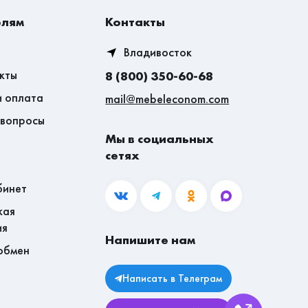
елям
Контакты
Владивосток
кты
8 (800) 350-60-68
и оплата
mail@mebeleconom.com
 вопросы
Мы в социальных
сетях
бинет
кая
ия
Напишите нам
обмен
Написать в Телеграм