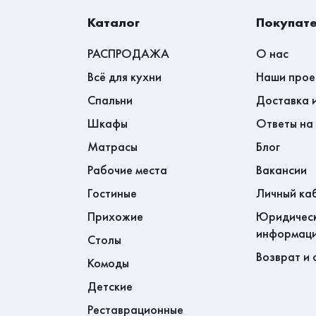
Каталог
Покупат
ределах городов, в которых есть
РАСПРОДАЖА
О нас
Всё для кухни
Наши прое
й.
Спальни
Доставка 
800 рублей.
Шкафы
Ответы на
Матрасы
Блог
Хабаровском крае - доставка до
Рабочие места
Вакансии
асно прайсу. Далее стоимость
Гостиные
Личный ка
спортной компании.
Прихожие
Юридичес
информац
бочих днях.
Столы
Возврат и 
Комоды
Детские
Реставрационные