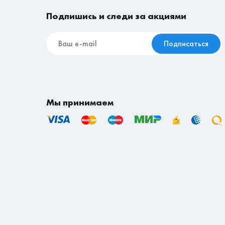
Подпишись и следи за акциями
Доставка осуществляется нашими силами в п
наши магазины.
Подписаться
Доставка по городу Владивостоку - 1200 рубле
Доставка по городу Хабаровску - 1000 рублей.
Доставка по городу Комсомольску-на-Амуре - 
Доставка по городу Уссурийску - 700 рублей.
Доставка по городу Находка - 700 рублей.
Мы принимаем
Если вы находитесь не в Приморском и не в 
транспортной компании осуществляется согл
доставки за счет покупателя по тарифу тран
Срок доставки товаров на сайте указан в ра