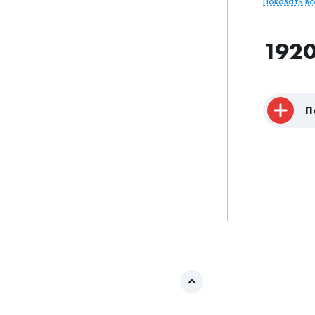
Показать в
192
П