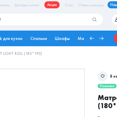
Акции
Наш
газины
Доставка и оплата
О нас
Ответы на вопросы
ё для кухни
Спальни
Шкафы
Матрасы
Рабоч
Y LIGHT ROLL (180*190)
В и
Новинки
Матра
(180*