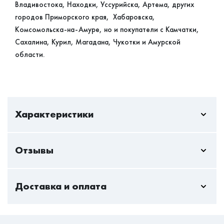
Владивостока, Находки, Уссурийска, Артема, других
городов Приморского края, Хабаровска,
Комсомольска-на-Амуре, но и покупатели с Камчатки,
Сахалина, Курил, Магадана, Чукотки и Амурской
области.
Характеристики
Отзывы
Жесткость
Выше средней
Пока нет отзывов - вы можете стать первым
Вес на спальное
120
Доставка и оплата
Только авторизованный пользователь может оставлять
место
отзывы
Стандартная доставка — актуальна всегда и