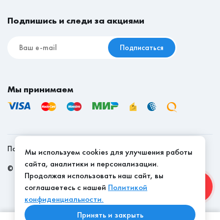
Мебель для съёмной квартиры
Срок доставки товаров на сайте указан в рабочих
Высота
21
Подпишись и следи за акциями
днях.
Подписаться
Мы принимаем
Политика конфиденциальности
Мы используем cookies для улучшения работы
сайта, аналитики и персонализации.
©
2026
, Мебель Эконом - качество доступно
Продолжая использовать наш сайт, вы
соглашаетесь с нашей
Политикой
конфиденциальности.
Принять и закрыть