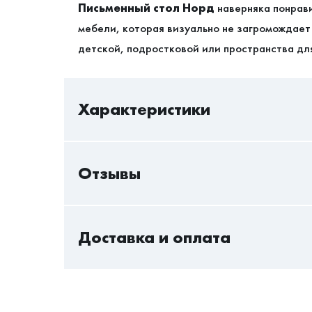
Письменный
стол
Норд
наверняка понрав
мебели, которая визуально не загромождает
детской, подростковой или пространства для
Характеристики
Отзывы
В/Ш/Г
Ориентация сборки
Пока нет отзывов - вы можете стать первым
Доставка и оплата
Только авторизованный пользователь может 
Количество ящиков
Авторизоваться
Стандартная доставка — актуальна всегда и
Материал