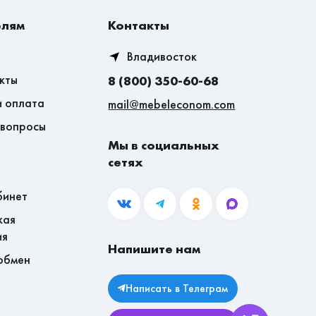
елям
Контакты
Владивосток
кты
8 (800) 350-60-68
и оплата
mail@mebeleconom.com
 вопросы
Мы в социальных
сетях
бинет
кая
ия
Напишите нам
обмен
Написать в Телеграм