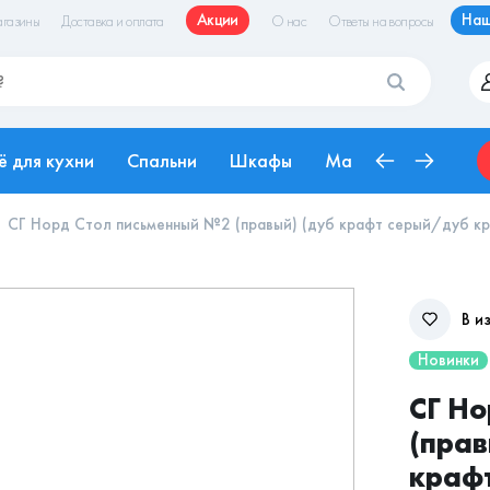
Акции
Наш
газины
Доставка и оплата
О нас
Ответы на вопросы
ё для кухни
Спальни
Шкафы
Матрасы
Рабоч
СГ Норд Стол письменный №2 (правый) (дуб крафт серый/дуб кр
В и
Новинки
СГ Н
(прав
крафт