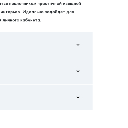
ится поклонникам практичной изящной
 интерьер. Идеально подойдет для
 личного кабинета.
770/900/500
Правая
оставлять отзывы
3
 максимально безопасна как для
ЛДСП