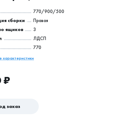
770/900/500
ия сборки
Правая
во ящиков
3
л
ЛДСП
770
се характеристики
0
₽
од заказ