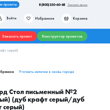
и проекты
8 (800) 350-60-68
Заказать звонок
Избранное
Корзина
Войти
ие места
Гостиные
Прихожие
Столы
Комоды
Заказать проект
Конструктор проектов
афт серый)
збранное
Уточнить наличие в своём городе
орд Стол письменный №2
ый) (дуб крафт серый/дуб
 серый)