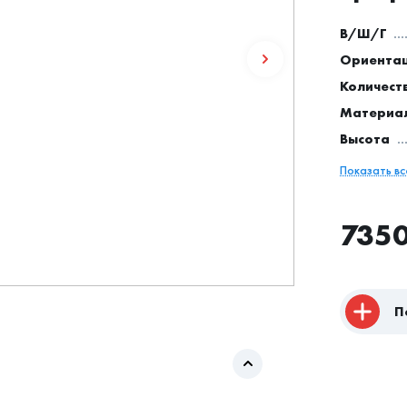
В/Ш/Г
Ориентац
Количест
Материа
Высота
Показать в
735
П