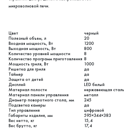
микроволновой печи.
Цвет
черный
Полезный объем, л
20
Входная мощность, Вт
1200
Выходная мощность, Вт
800
Количество уровней мощности
8
Количество программ приготовления
8
Мощность гриля, Вт
1000
Решетка для гриля
да
Таймер
да
Защита от детей
да
Дисплей
LED белый
Материал полости
нержавеющая сталь
Материал панели управления
металл
Диаметр поворотного стола, мм
245
Подсветка камеры
да
Тип управления
цифровой
Габариты изделия, мм
595×344×383
Вес нетто, кг
15,4
Вес брутто, кг
17,4