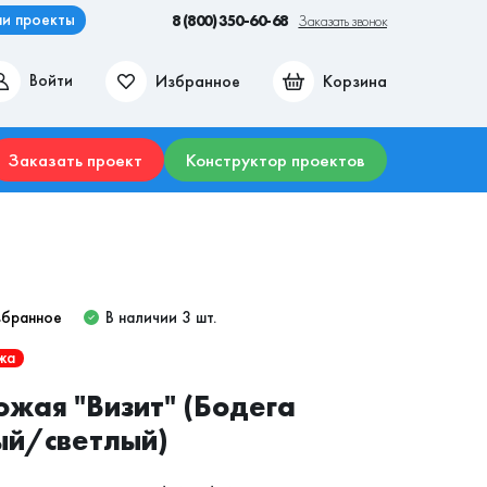
и проекты
8 (800) 350-60-68
Заказать звонок
Избранное
Корзина
Войти
ие места
Гостиные
Прихожие
Столы
Комоды
Заказать проект
Конструктор проектов
збранное
В наличии 3 шт.
жа
жая "Визит" (Бодега
ый/светлый)