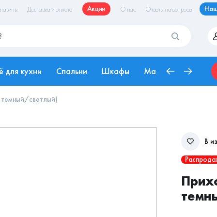
Акции
Наш
газины
Доставка и оплата
О нас
Ответы на вопросы
ё для кухни
Спальни
Шкафы
Матрасы
Рабоч
а темный/светлый)
В и
Распрода
Прихо
темн