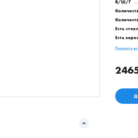
В/Ш/Г
Количест
Количест
Есть стек
Есть зерк
Показать в
246
Д