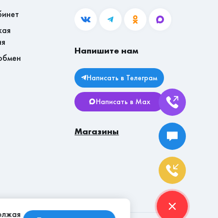
бинет
кая
ия
Напишите нам
обмен
Написать в Телеграм
Написать в Max
Магазины
должая