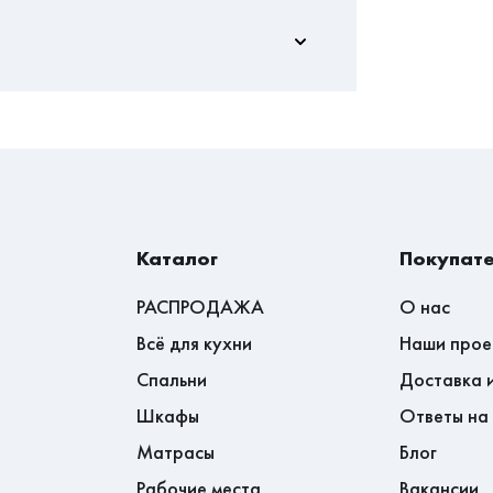
2
оставлять отзывы
2
 максимально безопасна как для
Нет
ь на дом и даже на дачу.
Да
 и вместительная,хорошо вписалась в
ЛДСП
Каталог
Покупат
ределах городов, в которых есть
РАСПРОДАЖА
О нас
2 020
Всё для кухни
Наши прое
й.
Спальни
Доставка 
1 450
которая вместится в коридор и при
800 рублей.
Шкафы
Ответы на
тельной. Нашли такую в Комсомольске-
360
Матрасы
Блог
ине Мебель Эконом. Своей покупкой
Хабаровском крае - доставка до
Рабочие места
Вакансии