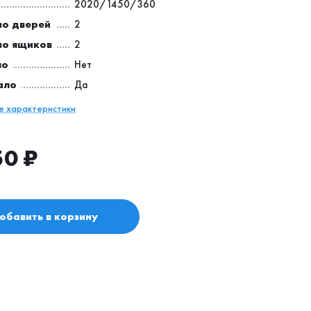
2020/1450/360
во дверей
2
во ящиков
2
ло
Нет
ало
Да
се характеристики
50
₽
обавить в корзину