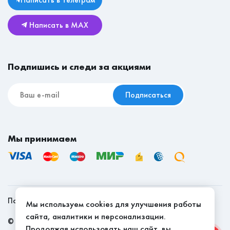
Комоды
Возврат и обмен
Детские
Написать в MAX
Реставрационные материалы
Мебель для съёмной квартиры
Подпишись и следи за акциями
Подписаться
Мы принимаем
Политика конфиденциальности
Мы используем cookies для улучшения работы
сайта, аналитики и персонализации.
©
2026
, Мебель Эконом - качество доступно
Продолжая использовать наш сайт, вы