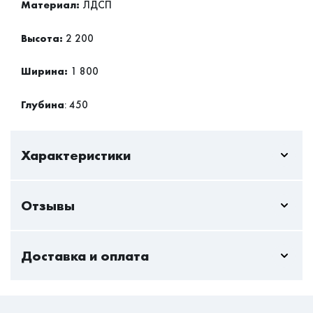
Материал:
ЛДСП
Высота:
2 200
Ширина:
1 800
Глубина
: 450
Характеристики
Отзывы
Пока нет отзывов - вы можете стать первым
Доставка и оплата
Только авторизованный пользователь может оставлять
отзывы
Стандартная доставка — актуальна всегда и
Авторизоваться