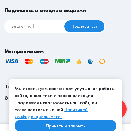
Мебель для съёмной квартиры
Срок доставки товаров на сайте указан в рабочих
Подпишись и следи за акциями
днях.
Подписаться
Мы принимаем
Политика конфиденциальности
Мы используем cookies для улучшения работы
сайта, аналитики и персонализации.
©
2026
, Мебель Эконом - качество доступно
Продолжая использовать наш сайт, вы
соглашаетесь с нашей
Политикой
конфиденциальности.
Принять и закрыть