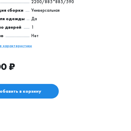
2200/885*885/590
ия сборки
Универсальная
для одежды
Да
во дверей
1
ло
Нет
се характеристики
00
₽
обавить в корзину