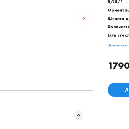
В/Ш/Г
Ориентац
Штанга 
Количест
Есть стек
Показать в
179
Д