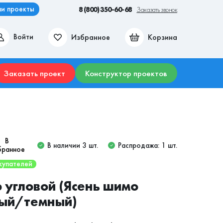
и проекты
8 (800) 350-60-68
Заказать звонок
Избранное
Корзина
Войти
ие места
Гостиные
Прихожие
Столы
Комоды
Заказать проект
Конструктор проектов
В
В наличии 3 шт.
Распродажа: 1 шт.
бранное
купателей
угловой (Ясень шимо
лый/темный)