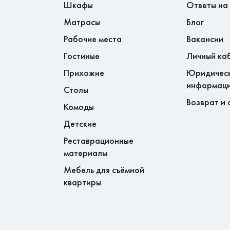
800 рублей.
Шкафы
Ответы на
885
Матрасы
Блог
Хабаровском крае - доставка до
Рабочие места
Вакансии
асно прайсу. Далее стоимость
аф, очень вместительный. Выглядит
590
Гостиные
Личный ка
спортной компании.
иятная
Прихожие
Юридичес
информац
бочих днях.
Столы
Возврат и 
Комоды
естительный, цвет приличный, хорошо
Детские
ачеству нареканий нет, все в порядке
Реставрационные
материалы
Мебель для съёмной
квартиры
и шкаф, очень вместительный, есть и
о большая штанга. По цене - просто
 тоже очень хорошо вписался под