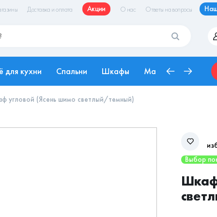
Акции
Наш
газины
Доставка и оплата
О нас
Ответы на вопросы
ё для кухни
Спальни
Шкафы
Матрасы
Рабоч
ф угловой (Ясень шимо светлый/темный)
из
Выбор по
Шкаф 
свет