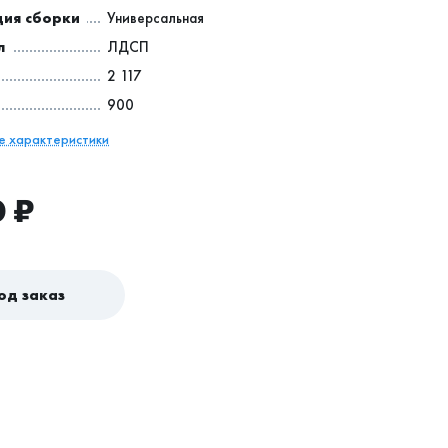
ия сборки
Универсальная
л
ЛДСП
2 117
900
се характеристики
0
₽
од заказ