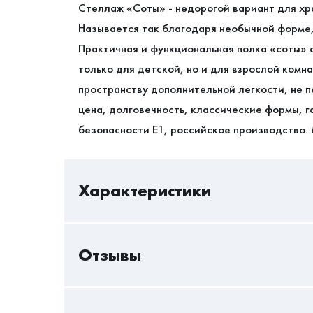
Стеллаж «Соты» - недорогой вариант для хр
Называется так благодаря необычной форме,
Практичная и функциональная полка «соты» 
только для детской, но и для взрослой ком
пространству дополнительной легкости, не п
цена, долговечность, классические формы, г
безопасности Е1, российское производство.
Характеристики
Отзывы
В/Ш/Г
Ориентация сборки
Только авторизованный пользователь может 