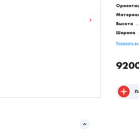
Ориентац
Материа
Высота
Ширина
Показать в
920
П