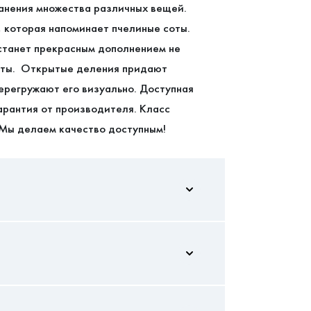
анения множества различных вещей.
 которая напоминает пчелиные соты.
станет прекрасным дополнением не
наты. Открытые деления придают
ерегружают его визуально. Доступная
арантия от производителя. Класс
 Мы делаем качество доступным!
2117/900/298
Универсальная
оставлять отзывы