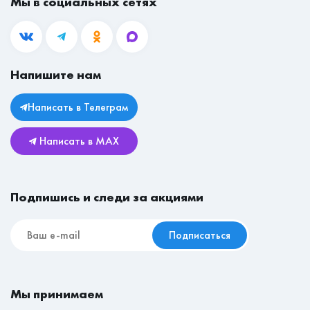
Мы в социальных сетях
8 (800) 350-60-68
Ответы на вопросы
Рабочие места
mail@mebeleconom.com
Блог
Гостиные
Вакансии
Прихожие
Магазины
Напишите нам
Личный кабинет
Столы
Юридическая информация
Комоды
Написать в Телеграм
Возврат и обмен
Детские
Написать в MAX
Реставрационные материалы
Мебель для съёмной квартиры
Подпишись и следи за акциями
Подписаться
Мы принимаем