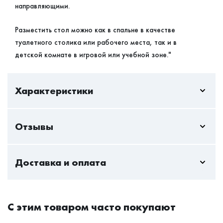
направляющими.
Разместить стол можно как в спальне в качестве
туалетного столика или рабочего места, так и в
детской комнате в игровой или учебной зоне."
Характеристики
Отзывы
Пока нет отзывов - вы можете стать первым
Доставка и оплата
Только авторизованный пользователь может оставлять
отзывы
Стандартная доставка — актуальна всегда и
Авторизоваться
С этим товаром часто покупают
максимально безопасна как для клиентов, так и
курьеров. Мы доставим мебель на дом и даже на дачу.