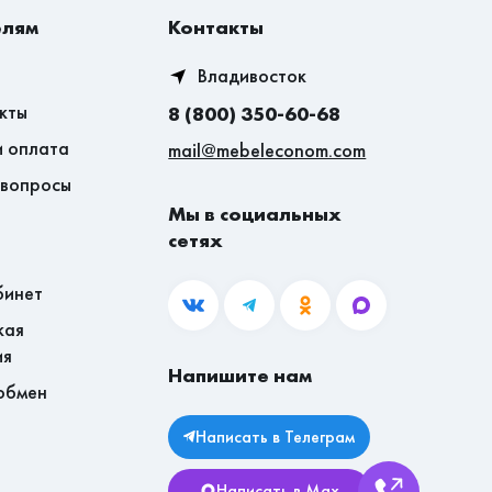
елям
Контакты
Владивосток
кты
8 (800) 350-60-68
и оплата
mail@mebeleconom.com
 вопросы
Мы в социальных
сетях
бинет
кая
ия
Напишите нам
обмен
Написать в Телеграм
Написать в Max