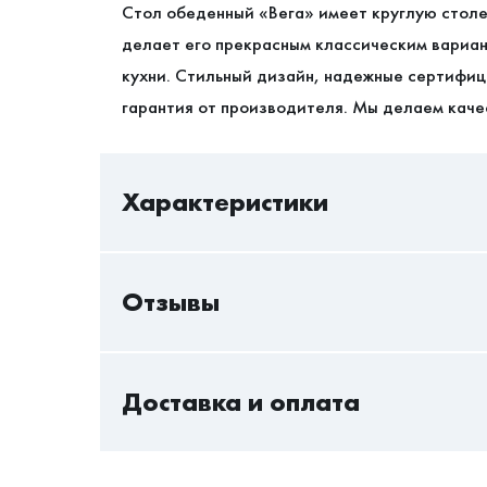
Стол обеденный «Вега» имеет круглую столе
делает его прекрасным классическим вариа
кухни. Стильный дизайн, надежные сертифи
гарантия от производителя. Мы делаем каче
Характеристики
Отзывы
В/Ш/Г
Высота
Только авторизованный пользователь может 
Доставка и оплата
Ширина
Авторизоваться