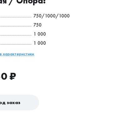
я / Опора:
750/1000/1000
750
1 000
1 000
се характеристики
50
₽
од заказ