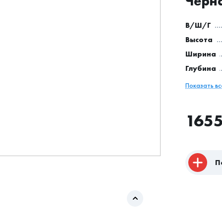
Черна
В/Ш/Г
Высота
Ширина
Глубина
Показать в
165
П