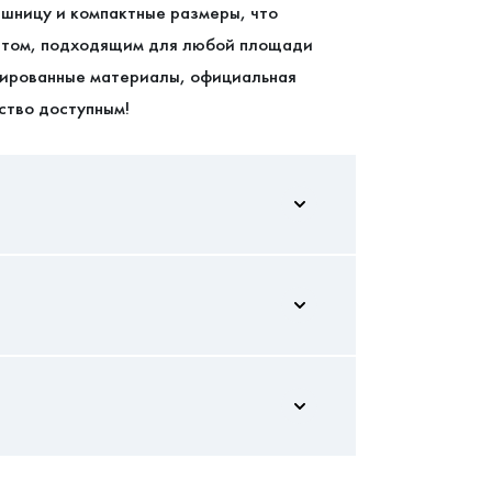
шницу и компактные размеры, что
нтом, подходящим для любой площади
цированные материалы, официальная
ство доступным!
750/1000/1000
750
оставлять отзывы
1 000