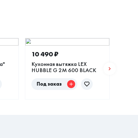
Распр
10 490
₽
9 00
а"
Кухонная вытяжка LEX
Стул 
HUBBLE G 2M 600 BLACK
(Белы
Под
заказ
По