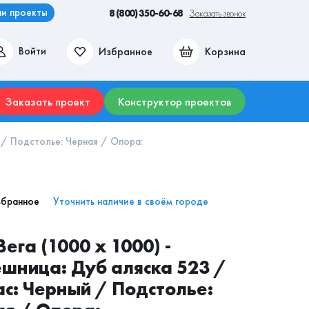
и проекты
8 (800) 350-60-68
Заказать звонок
Избранное
Корзина
Войти
ие места
Гостиные
Прихожие
Столы
Комоды
Заказать проект
Конструктор проектов
 / Подстолье: Черная / Опора:
збранное
Уточнить наличие в своём городе
Вега (1000 х 1000) -
шница: Дуб аляска 523 /
с: Черный / Подстолье: