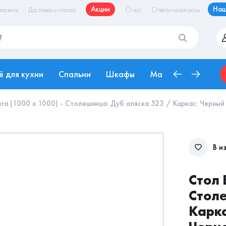
Акции
Наш
газины
Доставка и оплата
О нас
Ответы на вопросы
ё для кухни
Спальни
Шкафы
Матрасы
Рабоч
га (1000 х 1000) - Столешница: Дуб аляска 523 / Каркас: Черный
В и
Стол 
Столе
Карка