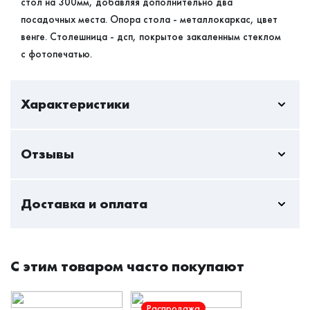
стол на 300мм, добавляя дополнительно два
посадочных места. Опора стола - металлокаркас, цвет
венге. Столешница - дсп, покрытое закаленным стеклом
с фотопечатью.
Характеристики
Отзывы
Пока нет отзывов - вы можете стать первым
Доставка и оплата
Только авторизованный пользователь может оставлять
отзывы
Стандартная доставка — актуальна всегда и
Авторизоваться
С этим товаром часто покупают
максимально безопасна как для клиентов, так и
курьеров. Мы доставим мебель на дом и даже на дачу.
Распродажа