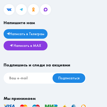
Ответы на вопросы
Рабочие места
mail@mebeleconom.com
Блог
Гостиные
Вакансии
Прихожие
Магазины
Напишите нам
Личный кабинет
Столы
Юридическая информация
Комоды
Написать в Телеграм
Возврат и обмен
Детские
Написать в MAX
Реставрационные материалы
Мебель для съёмной квартиры
Подпишись и следи за акциями
Подписаться
Мы принимаем