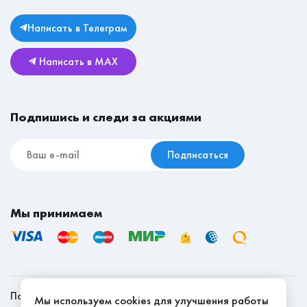
Личный кабинет
Столы
Юридическая информация
Комоды
Написать в Телеграм
Возврат и обмен
Детские
Написать в MAX
Реставрационные материалы
Мебель для съёмной квартиры
Подпишись и следи за акциями
Подписаться
Мы принимаем
Политика конфиденциальности
Мы используем cookies для улучшения работы