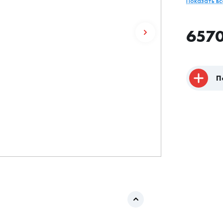
Показать в
657
П