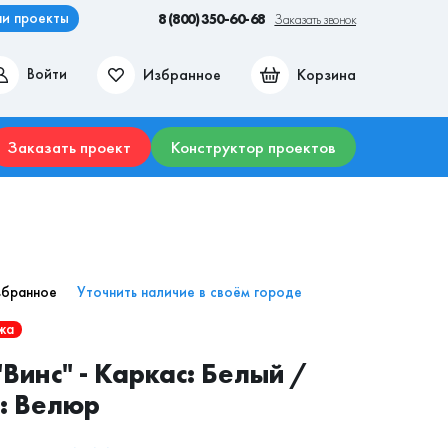
и проекты
8 (800) 350-60-68
Заказать звонок
Избранное
Корзина
Войти
ие места
Гостиные
Прихожие
Столы
Комоды
Заказать проект
Конструктор проектов
збранное
Уточнить наличие в своём городе
жа
"Винс" - Каркас: Белый /
: Велюр