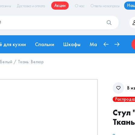
Акции
Наш
газины
Доставка и оплата
О нас
Ответы на вопросы
ё для кухни
Спальни
Шкафы
Матрасы
Рабоч
 Белый / Ткань: Велюр
В и
Распрода
Стул 
Ткань