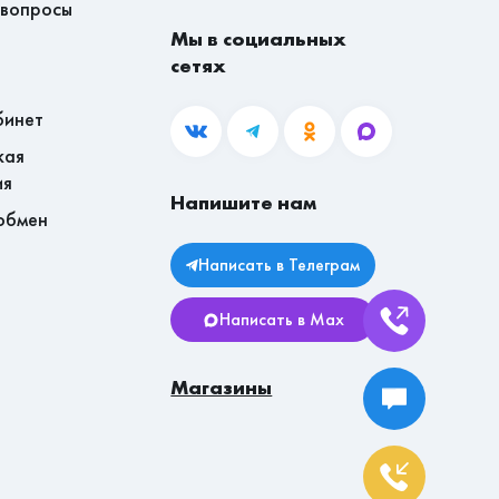
 вопросы
Мы в социальных
сетях
бинет
кая
ия
Напишите нам
обмен
Написать в Телеграм
Написать в Max
Магазины