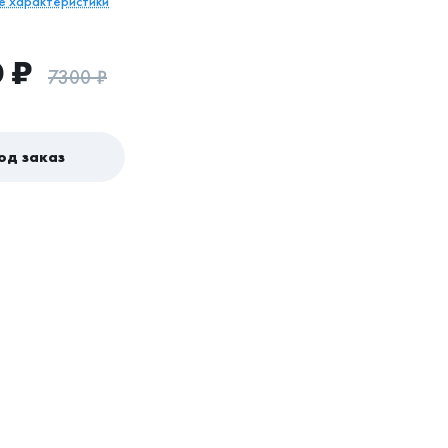
се характеристики
0
₽
7300
₽
од заказ