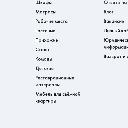
Шкафы
Ответы на
Матрасы
Блог
Хабаровском крае - доставка до
Рабочие места
Вакансии
асно прайсу. Далее стоимость
Гостиные
Личный ка
спортной компании.
Прихожие
Юридичес
информац
бочих днях.
Столы
Возврат и 
Комоды
Детские
Реставрационные
материалы
Мебель для съёмной
квартиры