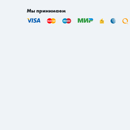
Доставка по городу Уссурийску - 700 рублей.
Доставка по городу Находка - 700 рублей.
Мы принимаем
Если вы находитесь не в Приморском и не в 
транспортной компании осуществляется согл
доставки за счет покупателя по тарифу тран
Срок доставки товаров на сайте указан в ра