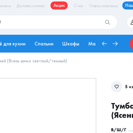
Акции
Наш
газины
Доставка и оплата
О нас
Ответы на вопросы
ё для кухни
Спальни
Шкафы
Матрасы
Рабоч
жей (Ясень шимо светлый/темный)
В и
Тумб
(Ясен
В/Ш/Г