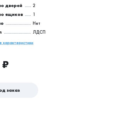
во дверей
2
во ящиков
1
ло
Нет
л
ЛДСП
се характеристики
₽
од заказ