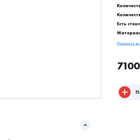
Количест
Количест
Есть стек
Материа
Показать в
7100
П