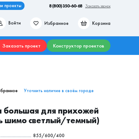
и проекты
8 (800) 350-60-68
Заказать звонок
Избранное
Корзина
Войти
ие места
Гостиные
Прихожие
Столы
Комоды
Заказать проект
Конструктор проектов
збранное
Уточнить наличие в своём городе
а большая для прихожей
ь шимо светлый/темный)
855/600/400