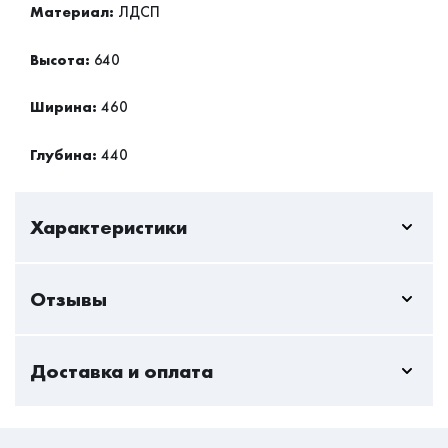
Материал:
ЛДСП
Высота:
640
Ширина:
460
Глубина:
440
Характеристики
Отзывы
Пока нет отзывов - вы можете стать первым
Доставка и оплата
Только авторизованный пользователь может оставлять
отзывы
Стандартная доставка — актуальна всегда и