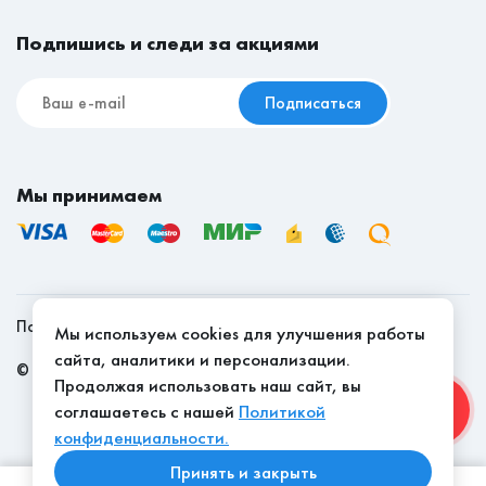
Мебель для съёмной квартиры
Срок доставки товаров на сайте указан в рабочих
Подпишись и следи за акциями
днях.
Подписаться
Мы принимаем
Политика конфиденциальности
Мы используем cookies для улучшения работы
сайта, аналитики и персонализации.
©
2026
, Мебель Эконом - качество доступно
Продолжая использовать наш сайт, вы
соглашаетесь с нашей
Политикой
конфиденциальности.
Принять и закрыть