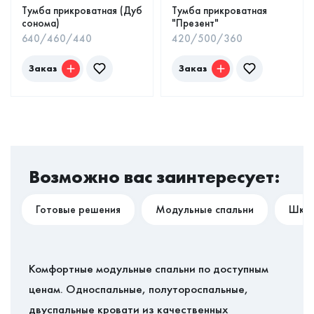
Тумба прикроватная (Дуб
Тумба прикроватная
сонома)
"Презент"
640/460/440
420/500/360
Заказ
Заказ
Возможно вас заинтересует:
Готовые решения
Модульные спальни
Шка
Комфортные модульные спальни по доступным
ценам. Односпальные, полутороспальные,
двуспальные кровати из качественных