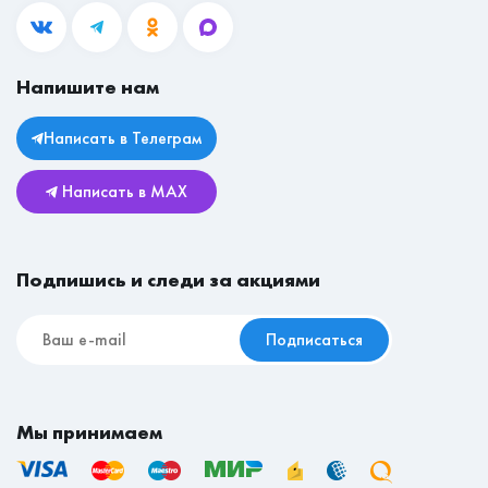
mail@mebeleconom.com
Блог
Гостиные
Вакансии
Прихожие
Магазины
Напишите нам
Личный кабинет
Столы
Юридическая информация
Комоды
Написать в Телеграм
Возврат и обмен
Детские
Написать в MAX
Реставрационные материалы
Мебель для съёмной квартиры
Подпишись и следи за акциями
Подписаться
Мы принимаем