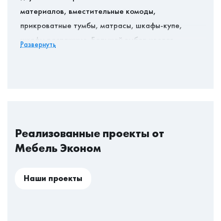
материалов, вместительные комоды,
прикроватные тумбы, матрасы, шкафы-купе,
шкафы распашные. Большой выбор цветов,
Развернуть
практичность, лаконичный дизайн позволят
создать спальню вашей мечты, где ничего не
будет препятствовать спокойному сну и
максимальному расслаблению. У нас вы найдете
качественную мебаль с долгим сроком службы,
гарантией и классом безопасности Е1.
Реализованные проекты от
Мебель Эконом
Наши проекты