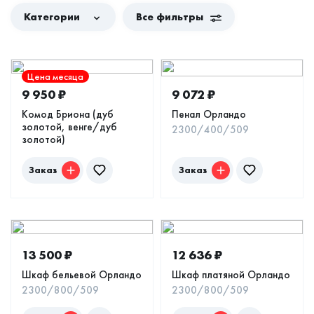
Категории
Все фильтры
Цена месяца
9 950
₽
9 072
₽
Комод Бриона (дуб
Пенал Орландо
золотой, венге/дуб
2300/400/509
золотой)
Заказ
Заказ
13 500
₽
12 636
₽
Шкаф бельевой Орландо
Шкаф платяной Орландо
2300/800/509
2300/800/509