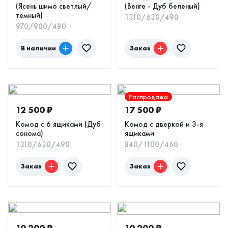
(Ясень шимо светлый/
(Венге - Дуб беленый)
темный)
1310/630/490
970/900/480
В наличии
Заказ
Распродажа
12 500
₽
17 500
₽
Комод с 6 ящиками (Дуб
Комод с дверкой и 3-я
сонома)
ящиками
1310/630/490
840/1100/460
Заказ
Заказ
10 200
₽
10 200
₽