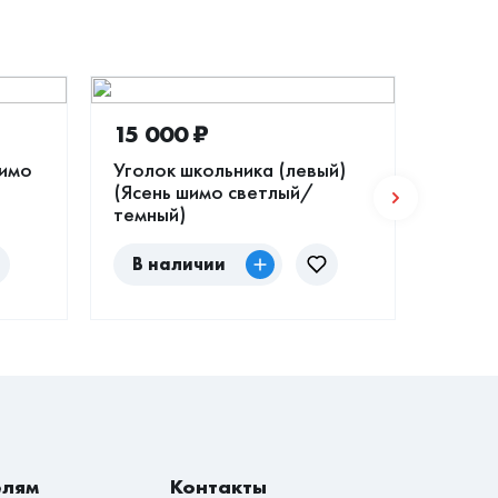
15 000
₽
18 3
шимо
Уголок школьника (левый)
Матра
(Ясень шимо светлый/
(90*1
темный)
В наличии
По
елям
Контакты