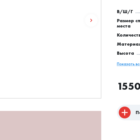
В/Ш/Г
Размер с
места
Количест
Материа
Высота
Показать в
155
П