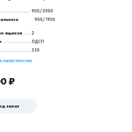
900/2000
пального
900/1950
во ящиков
2
л
ЛДСП
530
се характеристики
00
₽
од заказ