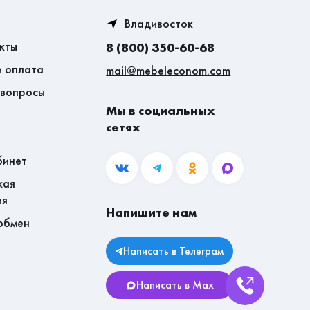
Владивосток
кты
8 (800) 350-60-68
и оплата
mail@mebeleconom.com
 вопросы
Мы в социальных
сетях
бинет
кая
ия
Напишите нам
обмен
Написать в Телеграм
Написать в Max