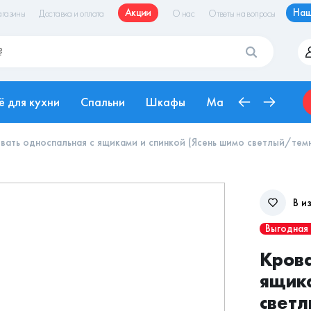
Акции
Наш
газины
Доставка и оплата
О нас
Ответы на вопросы
ё для кухни
Спальни
Шкафы
Матрасы
Рабоч
вать односпальная с ящиками и спинкой (Ясень шимо светлый/тем
В и
Выгодная
Крова
ящика
свет