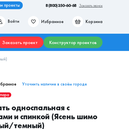
и проекты
8 (800) 350-60-68
Заказать звонок
Избранное
Корзина
Войти
ие места
Гостиные
Прихожие
Столы
Комоды
Заказать проект
Конструктор проектов
ный)
збранное
Уточнить наличие в своём городе
 пара
ть односпальная с
ми и спинкой (Ясень шимо
лый/темный)