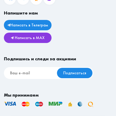
Основной цвет
Белый / Дуб
Вакансии
Крафт Серый
Прихожие
Магазины
Напишите нам
Личный кабинет
Столы
Юридическая информация
Комоды
Написать в Телеграм
Возврат и обмен
Детские
Написать в MAX
Реставрационные материалы
Мебель для съёмной квартиры
Подпишись и следи за акциями
Подписаться
Мы принимаем