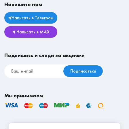
Магазины
Напишите нам
Личный кабинет
Столы
Юридическая информация
Комоды
Написать в Телеграм
Возврат и обмен
Детские
Написать в MAX
Реставрационные материалы
Мебель для съёмной квартиры
Подпишись и следи за акциями
Подписаться
Мы принимаем