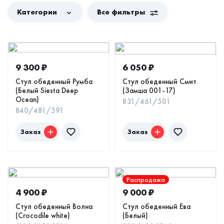
Категории
Все фильтры
9 300
₽
6 050
₽
Стул обеденный Румба
Стул обеденный Смит
(Белый Siesta Deep
(Замша 001-17)
Ocean)
831/461/501
840/481/591
Заказ
Заказ
Распродажа
4 900
₽
9 000
₽
Стул обеденный Волна
Стул обеденный Ева
(Crocodile white)
(Белый)