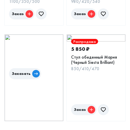
1100/350/500
980/420/540
Заказ
Заказ
Распродажа
Заказать дизайн-
5 850
₽
проект бесплатно
Стул обеденный Мария
3D визуализация +
(Черный Siesta Вrilliant)
расчет стоимости
850/410/470
Заказать
Заказ