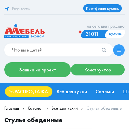
Портфолио кухонь
Владивосток
на сегодня продано
31011
кухонь
Заявка на проект
Конструктор
%
РАСПРОДАЖА
Всё для кухни
Спальни
Ш
Главная
Каталог
Всё для кухни
Стулья обеденные
Стулья обеденные