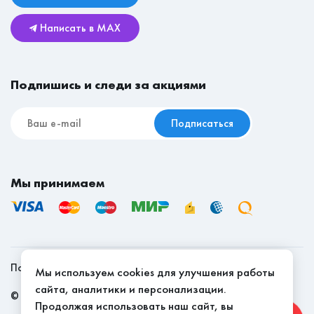
Возврат и обмен
Детские
Написать в MAX
Реставрационные материалы
Мебель для съёмной квартиры
Подпишись и следи за акциями
Подписаться
Мы принимаем
Политика конфиденциальности
Мы используем cookies для улучшения работы
сайта, аналитики и персонализации.
©
2026
, Мебель Эконом - качество доступно
Продолжая использовать наш сайт, вы