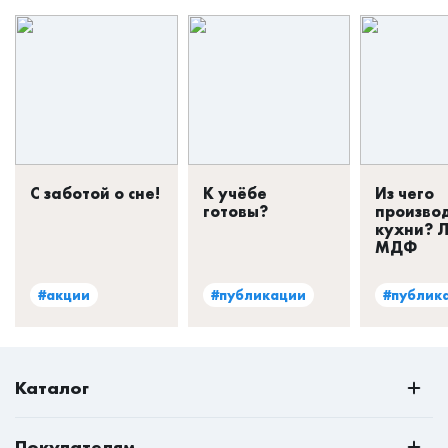
С заботой о сне!
К учёбе
Из чего
готовы?
произво
кухни? 
МДФ
#акции
#публикации
#публик
Каталог
РАСПРОДАЖА
Покупателям